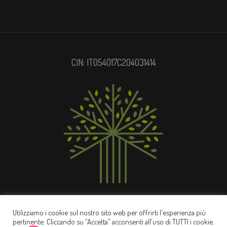
CIN: IT054017C204031414
Privacy Policy
/ © 2022 Casale Ripabianca
Utilizziamo i cookie sul nostro sito web per offrirti l'esperienza più
pertinente. Cliccando su “Accetta” acconsenti all'uso di TUTTI i cookie.