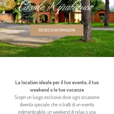
C
a
s
a
l
e
R
i
p
a
b
i
a
n
c
a
RICHIESTA INFORMAZIONI
La location ideale per il tuo evento, il tuo
weekend o le tue vacanze
Scopri un luogo esclusivo dove ogni occasione
diventa speciale: che si tratti di un evento
indimenticabile, un weekend di relax o una