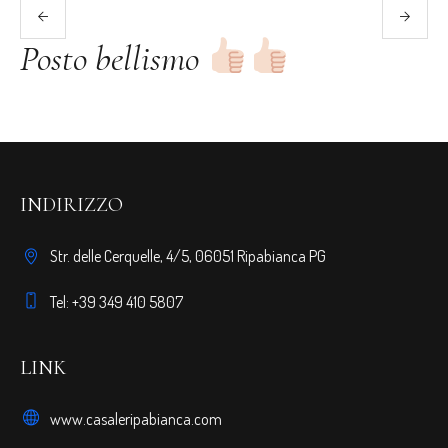
Posto bellismo
P
g
INDIRIZZO
Str. delle Cerquelle, 4/5, 06051 Ripabianca PG
Tel: +39 349 410 5807
LINK
www.casaleripabianca.com