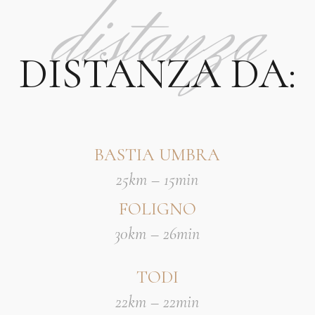
distanza
DISTANZA DA:
BASTIA UMBRA
25km – 15min
FOLIGNO
30km – 26min
TODI
22km – 22min