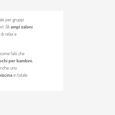
eale per gruppi
t. Gli
ampi saloni
di relax e
ia come falò che
ochi per bambini
,
 anche uno
piscina
in totale