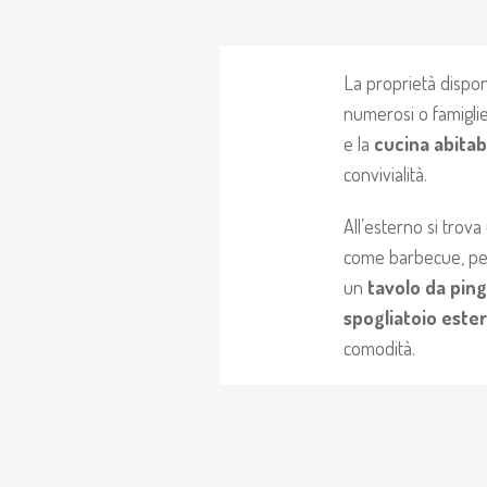
La proprietà dispo
numerosi o famigli
e la
cucina abitab
convivialità.
All’esterno si trov
come barbecue, perf
un
tavolo da pin
spogliatoio este
comodità.