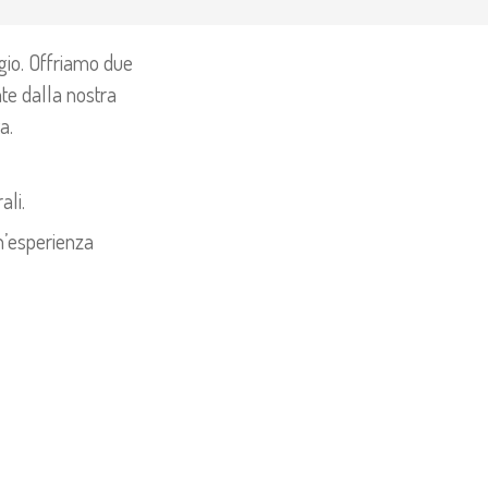
gio. Offriamo due
ente dalla nostra
a.
ali.
n’esperienza