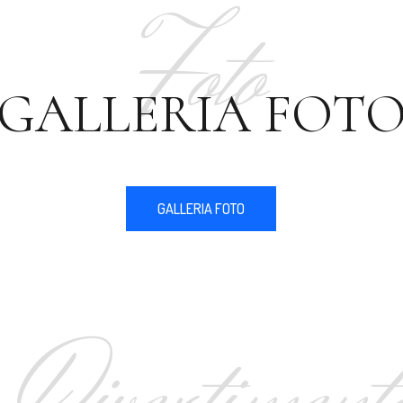
Foto
GALLERIA FOT
GALLERIA FOTO
Divertiment