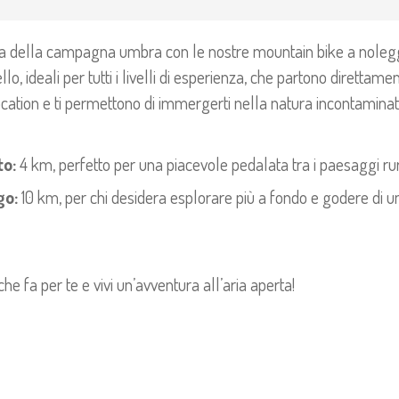
za della campagna umbra con le nostre mountain bike a noleg
lo, ideali per tutti i livelli di esperienza, che partono direttam
ocation e ti permettono di immergerti nella natura incontaminat
to:
4 km, perfetto per una piacevole pedalata tra i paesaggi rur
go:
10 km, per chi desidera esplorare più a fondo e godere di u
che fa per te e vivi un’avventura all’aria aperta!