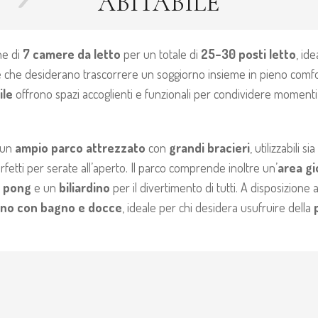
ABITABILE
ne di
7 camere da letto
per un totale di
25–30 posti letto
, id
e che desiderano trascorrere un soggiorno insieme in pieno comfor
ile
offrono spazi accoglienti e funzionali per condividere momenti 
a un
ampio parco attrezzato
con
grandi bracieri
, utilizzabili s
etti per serate all’aperto. Il parco comprende inoltre un’
area gi
g pong
e un
biliardino
per il divertimento di tutti. A disposizione
rno con bagno e docce
, ideale per chi desidera usufruire della