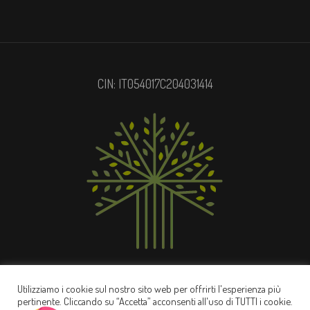
CIN: IT054017C204031414
Privacy Policy
/ © 2022 Casale Ripabianca
Utilizziamo i cookie sul nostro sito web per offrirti l'esperienza più
pertinente. Cliccando su “Accetta” acconsenti all'uso di TUTTI i cookie.